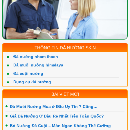
THÔNG TIN ĐÁ NƯỚNG SKIN
Đá nướng nham thạch
Đá muối nướng himalaya
Đá cuội nướng
Dụng cụ đá nướng
BÀI VIẾT MỚI
Đá Muối Nướng Mua ở Đâu Uy Tín ? Công…
Giá Đá Nướng Ở Đâu Rẻ Nhất Trên Toàn Quốc?
Bò Nướng Đá Cuội – Món Ngon Không Thể Cưỡng