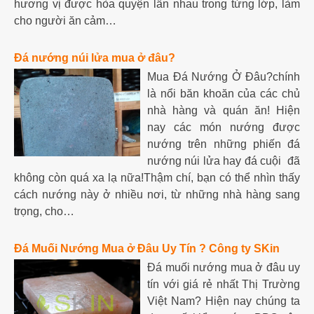
hương vị được hòa quyện lẫn nhau trong từng lớp, làm
cho người ăn cảm…
Đá nướng núi lửa mua ở đâu?
Mua Đá Nướng Ở Đâu?chính
là nổi băn khoăn của các chủ
nhà hàng và quán ăn! Hiện
nay các món nướng được
nướng trên những phiến đá
nướng núi lửa hay đá cuội đã
không còn quá xa lạ nữa!Thậm chí, bạn có thể nhìn thấy
cách nướng này ở nhiều nơi, từ những nhà hàng sang
trọng, cho…
Đá Muối Nướng Mua ở Đâu Uy Tín ? Công ty SKin
Đá muối nướng mua ở đâu uy
tín với giá rẻ nhất Thị Trường
Việt Nam? Hiện nay chúng ta