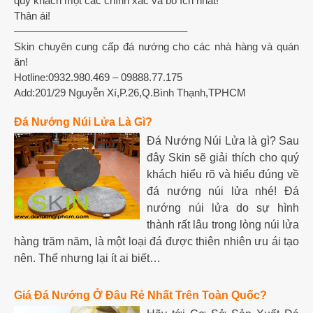
quý khách một các chính xác và bổ ích nhất!
Thân ái!
————————————————–
Skin chuyên cung cấp đá nướng cho các nhà hàng và quán
ăn!
Hotline:0932.980.469 – 09888.77.175
Add:201/29 Nguyễn Xí,P.26,Q.Bình Thạnh,TPHCM
Đá Nướng Núi Lửa Là Gì?
Đá Nướng Núi Lửa là gì? Sau
đây Skin sẽ giải thích cho quý
khách hiểu rõ và hiểu đúng về
đá nướng núi lửa nhé! Đá
nướng núi lửa do sự hình
thành rất lâu trong lòng núi lửa
hàng trăm năm, là một loại đá được thiên nhiên ưu ái tạo
nên. Thế nhưng lại ít ai biết…
Giá Đá Nướng Ở Đâu Rẻ Nhất Trên Toàn Quốc?