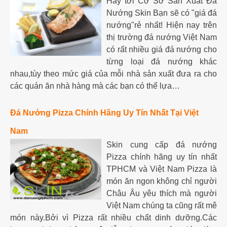
Hãy tới Cơ Sở Sản Xuất Đá
Nướng Skin Bạn sẽ có "giá đá
nướng"rẻ nhất! Hiện nay trên
thị trường đá nướng Việt Nam
có rất nhiều giá đá nướng cho
từng loại đá nướng khác
nhau,tùy theo mức giá của mỗi nhà sản xuất đưa ra cho
các quán ăn nhà hàng mà các bạn có thể lựa…
Đá Nướng Pizza Chính Hãng Uy Tín Nhất Tại Việt
Nam
Skin cung cấp đá nướng
Pizza chính hãng uy tín nhất
TPHCM và Việt Nam Pizza là
món ăn ngon không chỉ người
Châu Âu yêu thích mà người
Việt Nam chúng ta cũng rất mê
món này.Bởi vì Pizza rất nhiều chất dinh dưỡng.Các