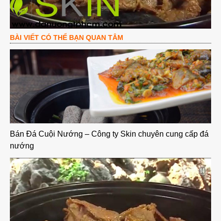
BÀI VIẾT CÓ THỂ BẠN QUAN TÂM
Bán Đá Cuội Nướng – Công ty Skin chuyên cung cấp đá
nướng